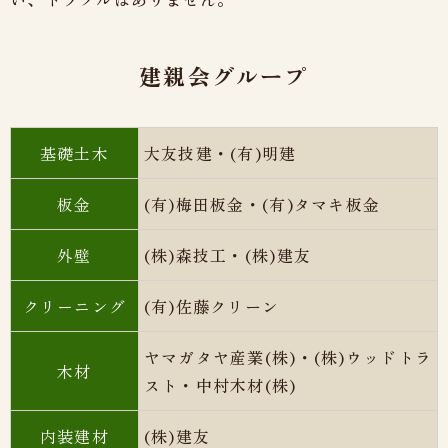
建親会グループ
基礎土木
大友技建・(有)明建
板金
(有)梅田板金・(有)タマキ板金
外壁
(株)森技工・
(株)
建友
クリーニング
(有)佐藤クリーン
ヤマガタヤ産業(株)・(株)ウッドトラ
木材
スト・中村木材(株)
内装建材
(株)建友