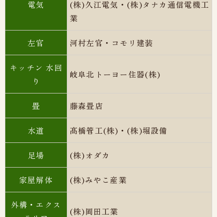
電気
(株)
久江電気・(株)タナカ通信電機工
業
左官
河村左官・コモリ建装
キッチン 水回
岐阜北トーヨー住器(株)
り
畳
藤森畳店
水道
髙
橋管工(株)・(株)堀設備
足場
(株)オダカ
家屋解体
(株)みやこ産業
外構・エクス
(株)岡田工業