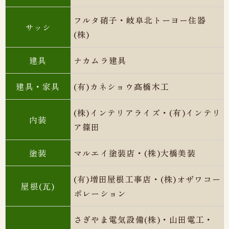
フルタ硝子・岐阜北トーヨー住器
サッシ
(株)
建具
ナカムラ建具
建具・家具
(有)カネショウ高橋木工
(株)インテリアライズ・
(有)
インテリ
内装
ア篠田
塗装
マルエイ塗装店・(株)
大橋美装
(有)増田屋根工事店・(株)オザワコー
屋根(瓦)
ポレーション
さぎやま電気設備(株)・山田電工
・